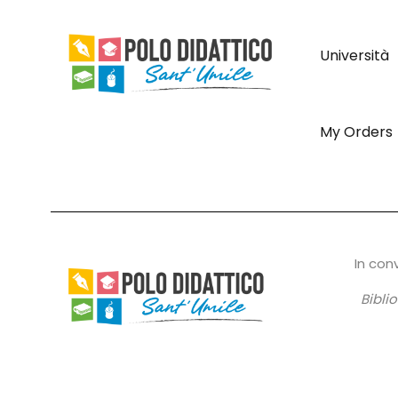
Università
My Orders
In con
Bibli