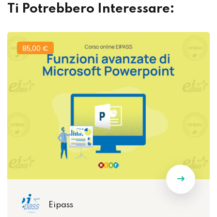
Ti Potrebbero Interessare:
85
,00
€
Eipass